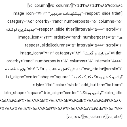
%d9%86%d9%85%db%8c/”][/vc_column][vc_column]
[respost_slide title2=”پیشنهادات سردبیر” image_icon=”723″
category=”85″ orderby=”rand” numberposts=”5″ columns=”5″
interval=”5000″ scroll=”1″][respost_slide title2=”جدیدترین نوشته
ها” image_icon=”723″ orderby=”rand” numberposts=”5″
columns=”5″ interval=”5000″ scroll=”1″][respost_slide
title2=”موبایل و گجت” image_icon=”723″ category=”86″
orderby=”rand” numberposts=”5″ columns=”5″ interval=”5000″
scroll=”1″][vc_cta h2=”نمایش کامل مطالب وبلاگ” h4=”برای مشاهده
آرشیو کامل وبلاگ کلیک کنید” txt_align=”center” shape=”square”
style=”flat” color=”white” add_button=”bottom”
btn_title=”آرشیو وبلاگ” btn_shape=”square” btn_align=”center”
%2F%25d8%25a2%25d8%25b1%25d8%25b4%25db%258c%25d9%2588-
[/vc_cta][/vc_column][/vc_row]