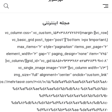
مجله اینترنتی
[vc_row][vc_column css=”.vc_custom_1540388272867{margin-
bottom: 10px !important;}”][vc_basic_grid post_type=”post”
max_items=”6″ style=”pagination” items_per_page=”6″
element_width=”2″ gap=”1″ paging_design=”none” item=”765″
grid_id=”vc_gid:1585609333682-e2a42849-9101-8″][/vc_column]
[vc_column width=”1/3″][vc_single_image image=”774″
img_size=”full” alignment=”center” onclick=”custom_link”
ttps://mehrtasvir.com/2018/10/15/%da%a9%d8%aa%d8%a7%d8%a8-
%d8%af%d8%ae%d8%aa%d8%b1%db%8c-%d8%af%d8%b1-
%d9%82%d8%b7%d8%a7%d8%b1%d8%9b-
%da%86%db%8c%d8%b2%d9%87%d8%a7%db%8c%db%8c-
%d9%87%d8%b3%d8%aa-%da%a9%d9%87-