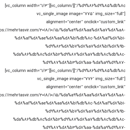
%d9%86%d9%85%db%8c/”][/vc_column][vc_column width=”1/3″]
[vc_single_image image=”775″ img_size=”full”
alignment=”center” onclick=”custom_link”
ttps://mehrtasvir.com/2018/10/15/%da%a9%d8%aa%d8%a7%d8%a8-
%d8%af%d8%ae%d8%aa%d8%b1%db%8c-%d8%af%d8%b1-
%d9%82%d8%b7%d8%a7%d8%b1%d8%9b-
%da%86%db%8c%d8%b2%d9%87%d8%a7%db%8c%db%8c-
%d9%87%d8%b3%d8%aa-%da%a9%d9%87-
%d9%86%d9%85%db%8c/”][/vc_column][vc_column width=”1/3″]
[vc_single_image image=”776″ img_size=”full”
alignment=”center” onclick=”custom_link”
ttps://mehrtasvir.com/2018/10/15/%da%a9%d8%aa%d8%a7%d8%a8-
%d8%af%d8%ae%d8%aa%d8%b1%db%8c-%d8%af%d8%b1-
%d9%82%d8%b7%d8%a7%d8%b1%d8%9b-
%da%86%db%8c%d8%b2%d9%87%d8%a7%db%8c%db%8c-
%d9%87%d8%b3%d8%aa-%da%a9%d9%87-