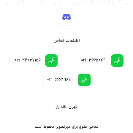
اطلاعات تماس
021
44027156
021
36650491
021
66649830
تهران، لاله زار
تمامی حقوق برای مهرتصویر محفوط است