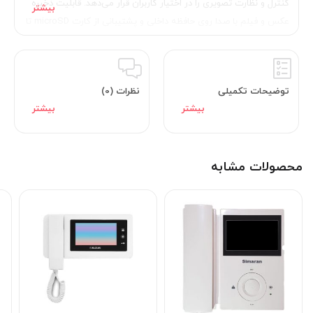
کنترل و نظارت تصویری را در اختیار کاربران قرار می‌دهد. قابلیت ذخیره
عکس و فیلم با صدا روی حافظه داخلی و پشتیبانی از کارت microSD تا
ظرفیت 128 گیگ، به کاربران امکان مرور و آرشیو تصاویر
مراجعه‌کنندگان را در بلندمدت می‌دهد. امکان ارتباط داخلی با سایر
واحدها تا 255 دستگاه، قابلیت باز کردن درب پارکینگ، فراخوانی
توضیحات تکمیلی
نظرات (0)
آسانسور و سنسور تشخیص حرکت از جمله قابلیت‌هایی است که این
مدل را به یک آیفون تصویری هوشمند واقعی تبدیل کرده است. در
صورت عدم پاسخگویی به زنگ، این دستگاه می‌تواند تماس را به خط
تلفن ثابت انتقال دهد تا کاربر از راه دور پاسخ دهد یا درب را باز کند.
محصولات مشابه
بدنه دستگاه از ABS مقاوم ساخته شده، طراحی آن بسیار باریک (تنها
۳۵ میلی‌متر ضخامت) است و ظاهر آن شبیه تبلت یا گوشی‌های مدرن
سامسونگ طراحی شده است. منوی گرافیکی فارسی و انگلیسی، امکان
تنظیم ملودی، نور صفحه، رنگ تصویر و تاریخ و ساعت را نیز در اختیار
کاربر قرار می‌دهد. اگر به دنبال خرید آیفون تصویری لمسی ۱۰ اینچی با
حافظه داخلی، پشتیبانی از چند دوربین، طراحی لوکس و امکانات
پیشرفته هستید، مدل 1198 الکتروپیک از نظر کیفیت، امکانات و قیمت،
یکی از انتخاب‌های بی‌رقیب بازار ایران است.