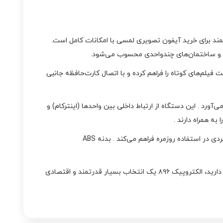
تمام لمسی ۷ اینچی و حافظه داخلی ۸ گیگابایت قابل ارتقا تا ۳۲ گیگ، انتخابی هوشمند برای خرید آیفون تصویری لمسی با امکانات کامل است.
به‌ای مشابه تبلت در اختیار شما قرار می‌دهد. حافظه داخلی این مدل امکان ذخیره حدود ۲۰۰ عکس و ثبت فیلم‌های کوتاه را فراهم کرده و با اتصال کارت‌حافظه جانبی
می‌آورد . این دستگاه از ارتباط داخلی بین واحدها (اینترکام) و
ه همراه دارند .
منوی دو زبانه فارسی/انگلیسی با ۱۷ ملودی زنگ متنوع، قابلیت ضبط صدا و عکس‌برداری و فیلم‌برداری خودکار همراه با حسگر، امکاناتی کاربردی در استفاده روزمره فراهم می‌کند . بدنه ABS
در مجموع اگر قصد خرید آیفون تصویری ۷ اینچی لمسی با حافظه داخلی قوی، ارتباط داخلی، کنترل پنل و دوربین، و قابلیت‌های پیشرفته را دارید، الکتروپیک ۸۹۶ یک انتخاب بسیار قدرتمند و اقتصادی