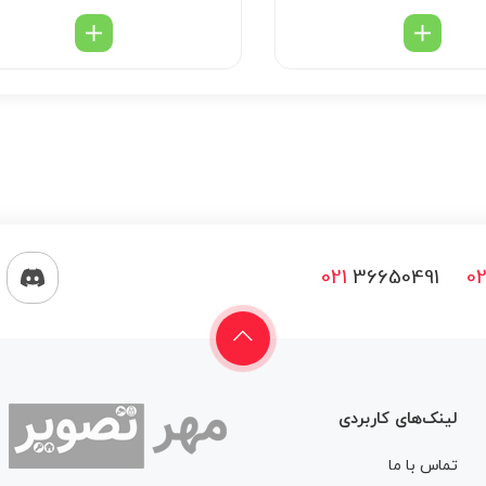
021
36650491
02
لینک‌های کاربردی
تماس با ما