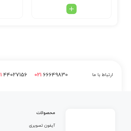
1
44027156
021
66649830
ارتباط با ما
محصولات
آیفون تصویری