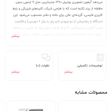
می‌دهد آیفون تصویری یونیبل ۱۲۷۰ جدیدترین مدل ۷ اینچی بدون
حافظه از برند تکنما است که با طراحی شیک، کلیدهای فیزیکی و رابط
کاربری فارسی، گزینه‌ای عالی برای خانه و دفتر محسوب می‌شود. این
دستگاه با پشتیبانی از دو ورودی (دو پنل یا پنل + دوربین) و قابلیت
نصب آسان با سیم‌کشی ۴ یا ۵ رشته، بدون نیاز به تغییر در ساختار
موجود، نیاز ساختمان‌های چندواحدی را به‌خوبی برطرف می‌کند. منوی
فارسی به همراه تنظیمات روشنایی، کنتراست، صدا و ملودی‌های
متنوع، کاربری آسان را تضمین می‌کند. وجود گارانتی رسمی ۳ ساله
تکنما نیز اطمینان خاطر را برای کاربران فراهم می‌آورد. اگر به دنبال
آیفون با صفحه بزرگ، قیمت مناسب و بدون قابلیت ذخیره‌سازی تصویر
توضیحات تکمیلی
نظرات (0)
هستید، یونیبل ۱۲۷۰ بهترین انتخاب شماست.
محصولات مشابه