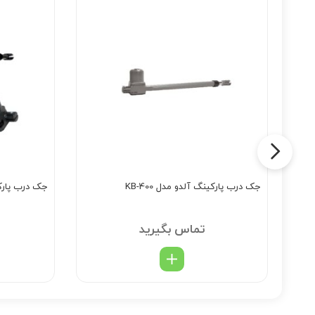
جک درب پارکینگ آلدو مدل KB-400
جک درب پارکینگ
تماس بگیرید