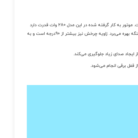
جک درب پارکینگ سیماران مدل faraz 5P از تولیدات بسیار با کیفیت سیماران است که با همکاری شرکت پروتکتو ایتالیا ساخته شده است. موتور به کار گرفته شده در این مدل 280 وات قدرت دارد
و در زیر جک تعبیه شده است. بازو های قفل شونده قرار داده شده در سیماران مدل faraz 5P از 3.5 متر طول و 250 کیلوگرم وزن برای هر لنگه بهره می‌برد. زاویه چرخش نیز بیشتر از 90درجه است و به
ایجاد صدای زیاد جلوگیری می‌کند.