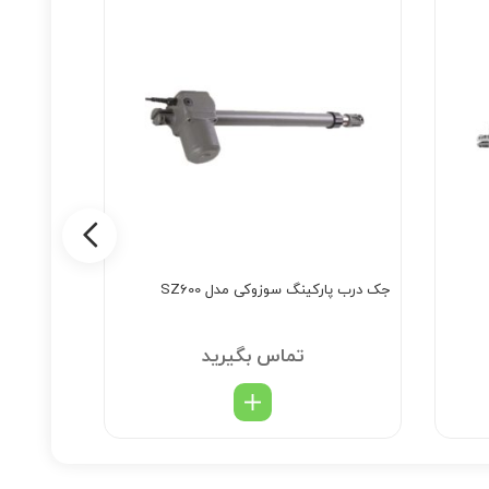
جک درب پارکینگ سوزوکی مدل SZ600
جک درب پارک
تماس بگیرید