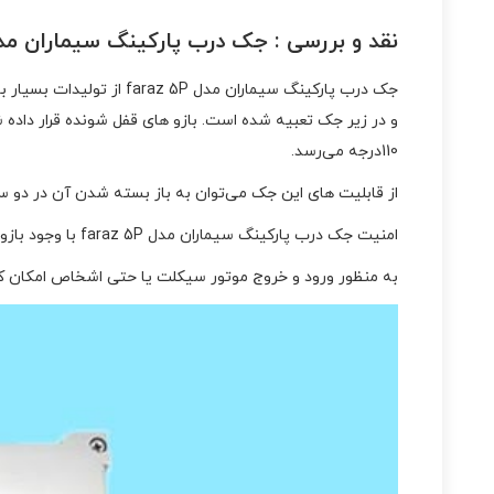
نقد و بررسی :
جک درب پارکینگ سیماران مدل az 5P
110درجه می‌رسد.
از قابلیت های این جک می‌توان به باز بسته شدن آن در دو 
امنیت جک درب پارکینگ سیماران مدل faraz 5P با وجود بازوهای قفل شونده در برابر فشار مخالف تضمین شده است این عملکرد بدون نیاز قفل برقی انجام می‌شود.
به منظور ورود و خروج موتور سیکلت یا حتی اشخاص امکان کنترل یک درب ب