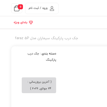
0
ورود / ثبت نام
یلدای ویژه
جک درب پارکینگ سیماران مدل faraz 5P
دسته بندی :
جک درب
پارکینگ
( آخرین بروزرسانی :
24 جولای, 2026 )