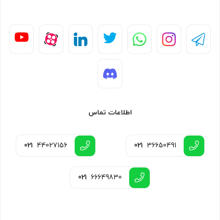
اطلاعات تماس
021
44027156
021
36650491
021
66649830