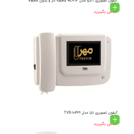
آیفون تصویری آلدو مدل AL-414 حافظه دار و بدون حافظه
تماس بگیرید
آیفون تصویری تابا مدل TVD-1043I
تماس بگیرید