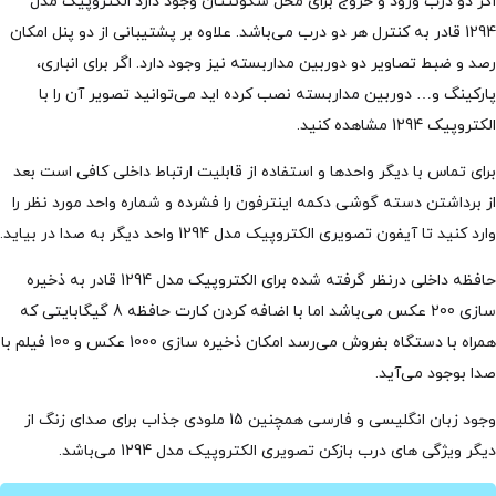
اگر دو درب ورود و خروج برای محل سکونتتان وجود دارد الکتروپیک مدل
1294 قادر به کنترل هر دو درب می‌باشد. علاوه بر پشتیبانی از دو پنل امکان
رصد و ضبط تصاویر دو دوربین مداربسته نیز وجود دارد. اگر برای انباری،
پارکینگ و… دوربین مداربسته نصب کرده اید می‌توانید تصویر آن را با
الکتروپیک 1294 مشاهده کنید.
برای تماس با دیگر واحدها و استفاده از قابلیت ارتباط داخلی کافی است بعد
از برداشتن دسته گوشی دکمه اینترفون را فشرده و شماره واحد مورد نظر را
وارد کنید تا آیفون تصویری الکتروپیک مدل 1294 واحد دیگر به صدا در بیاید.
حافظه داخلی درنظر گرفته شده برای الکتروپیک مدل 1294 قادر به ذخیره
سازی 200 عکس می‌باشد اما با اضافه کردن کارت حافظه 8 گیگابایتی که
همراه با دستگاه بفروش می‌رسد امکان ذخیره سازی 1000 عکس و 100 فیلم با
صدا بوجود می‌آید.
وجود زبان انگلیسی و فارسی همچنین 15 ملودی جذاب برای صدای زنگ از
دیگر ویژگی های درب بازکن تصویری الکتروپیک مدل 1294 می‌باشد.