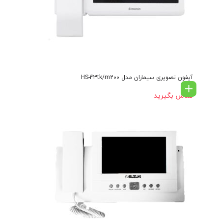
آیفون تصویری سیماران مدل HS-43tk/m200
تماس بگیرید