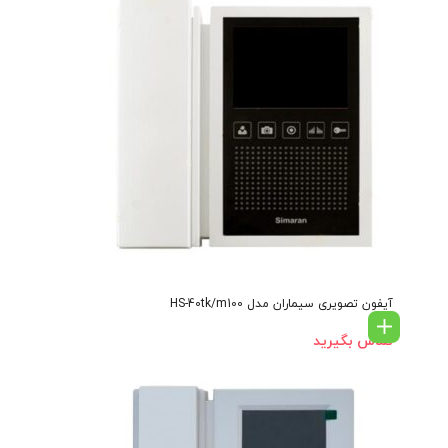
آیفون تصویری سیماران مدل HS-40tk/m100
تماس بگیرید